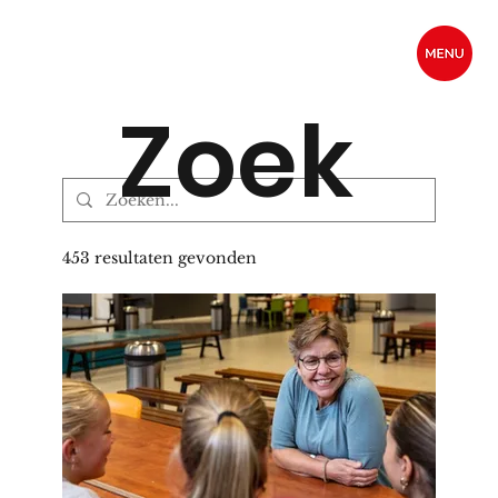
Zoek
453 resultaten gevonden