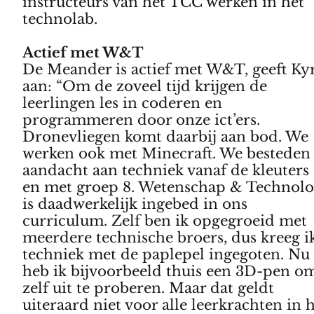
instructeurs van het TCC werken in het
technolab.
Actief met W&T
De Meander is actief met W&T, geeft Ky
aan: “Om de zoveel tijd krijgen de
leerlingen les in coderen en
programmeren door onze ict’ers.
Dronevliegen komt daarbij aan bod. We
werken ook met Minecraft. We besteden
aandacht aan techniek vanaf de kleuters 
en met groep 8. Wetenschap & Technolo
is daadwerkelijk ingebed in ons
curriculum. Zelf ben ik opgegroeid met
meerdere technische broers, dus kreeg i
techniek met de paplepel ingegoten. Nu
heb ik bijvoorbeeld thuis een 3D-pen o
zelf uit te proberen. Maar dat geldt
uiteraard niet voor alle leerkrachten in 