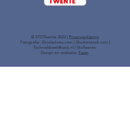
​© STOTwente 2022 |
Privacyverklaring
Fotografie: iStockphoto.com | Shutterstock.com |
Techniekbeeldbank.nl | StoTwente
Design en realisatie:
Faam