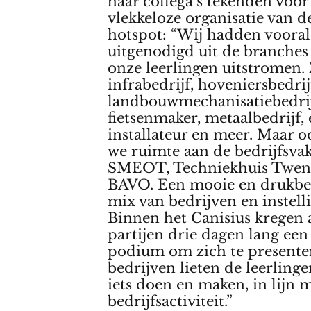
haar collega’s tekenden voor
vlekkeloze organisatie van d
hotspot: “Wij hadden vooral
uitgenodigd uit de branches
onze leerlingen uitstromen.
infrabedrijf, hoveniersbedrij
landbouwmechanisatiebedrij
fietsenmaker, metaalbedrijf,
installateur en meer. Maar 
we ruimte aan de bedrijfsva
SMEOT, Techniekhuis Twen
BAVO. Een mooie en drukbe
mix van bedrijven en instell
Binnen het Canisius kregen 
partijen drie dagen lang een
podium om zich te presenter
bedrijven lieten de leerling
iets doen en maken, in lijn 
bedrijfsactiviteit.”