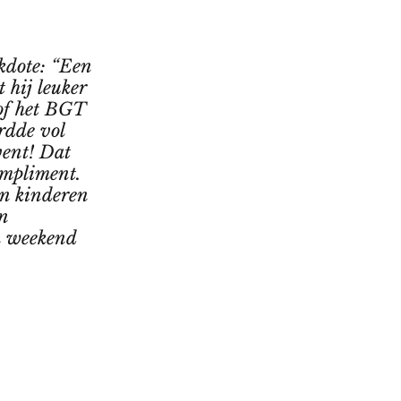
kdote: “Een
 hij leuker
of het BGT
rdde vol
vent! Dat
mpliment.
un kinderen
jn
n weekend