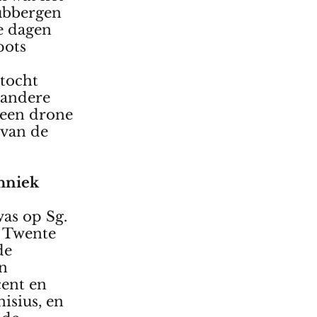
Tubbergen
e dagen
pots
tocht
 andere
een drone
 van de
chniek
was op Sg.
O Twente
de
en
ent en
isius, en