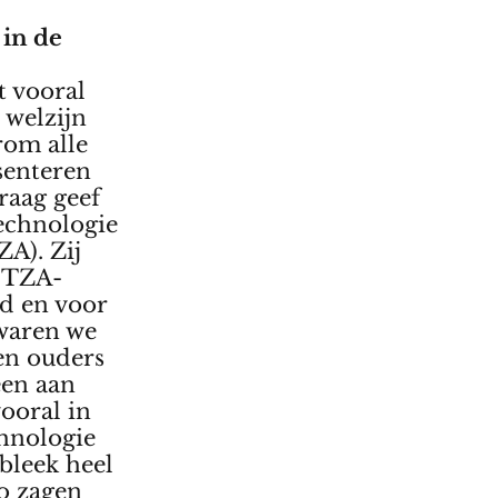
 in de
t vooral
 welzijn
rom alle
senteren
raag geef
echnologie
A). Zij
n TZA-
rd en voor
 waren we
en ouders
een aan
ooral in
chnologie
bleek heel
Zo zagen