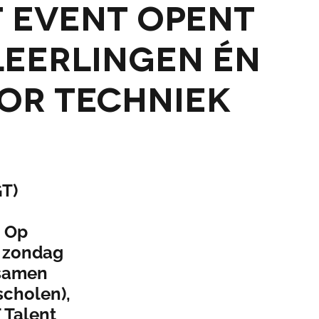
t Event opent
leerlingen én
or techniek
T)
. Op
n zondag
 samen
scholen),
 Talent