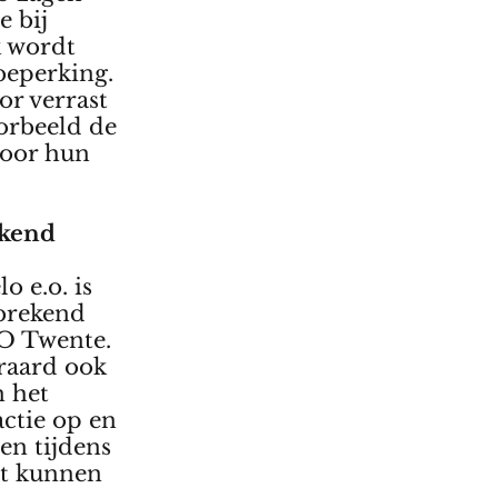
e bij
k wordt
beperking.
or verrast
oorbeeld de
voor hun
ekend
o e.o. is
nbrekend
TO Twente.
eraard ook
n het
actie op en
n tijdens
rt kunnen