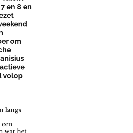
 7 en 8 en
ezet
 weekend
n
oer om
sche
Canisius
 actieve
d volop
n langs
 een
n wat het