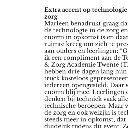
Extra accent op technologie
zorg
Marleen benadrukt graag da
de technologie in de zorg en
enorm in opkomst is en daa
ruimte kreeg om zich te pre
aan ouders en leerlingen: “G
ik een compliment aan de T
& Zorg Academie Twente (TZ
hebben drie dagen lang hu
truck kosteloos gepresentee
iedereen opengesteld. Daar
enorm blij mee. Leerlingen 
denken bij techniek vaak all
technische beroepen. Maar v
de zorg en ook welzijn is te
steeds meer in opkomst, dat 
duidelijk tijdens dit event. 