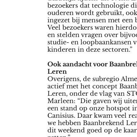
bezoekers dat technologie di
ouderen wordt gebruikt, oo
ingezet bij mensen met een 
Veel bezoekers waren hierdo
en stelden vragen over bijv
studie- en loopbaankansen 
kinderen in deze sectoren.”
Ook aandacht voor Baanbr
Leren
Overigens, de subregio Almel
actief met het concept Baa
Leren, onder de vlag van S
Marleen: “Die gaven wij uit
een stand op onze hotspot i
Canisius. Daar kwam veel re
we hebben Baanbrekend Lere
dit weekend goed op de kaa