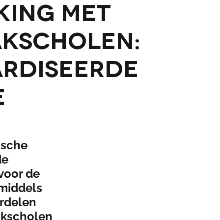
ing met
akscholen:
rdiseerde
e
ische
de
 voor de
middels
ordelen
vakscholen