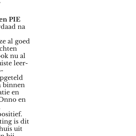
”
en PIE
rdaad na
ze al goed
achten
ook nu al
iste leer-
-
opgeteld
a binnen
tie en
 Onno en
n
ositief.
ing is dit
huis uit