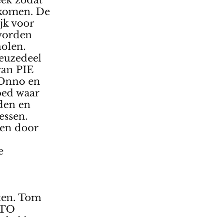
eek zodat
 komen. De
jk voor
 worden
holen.
keuzedeel
van PIE
 Onno en
oed waar
den en
essen.
ren door
e
ten. Tom
STO