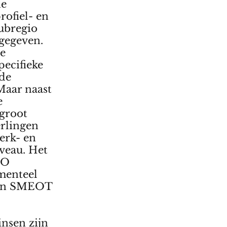
he
rofiel- en
ubregio
gegeven.
ze
pecifieke
nde
Maar naast
e
groot
erlingen
werk- en
veau. Het
TO
menteel
len SMEOT
nsen zijn