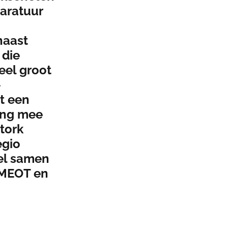
aratuur
naast
 die
el groot
-
ct een
ing mee
tork
egio
el samen
SMEOT en