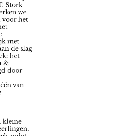
T. Stork
erken we
 voor het
het
e
jk met
an de slag
ek; het
n &
gd door
 één van
e
 kleine
eerlingen.