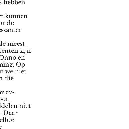
ds hebben
iet kunnen
or de
essanter
de meest
centen zijn
” Onno en
ming. Op
n we niet
m die
or cv-
oor
delen niet
. Daar
elfde
e