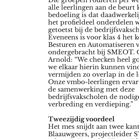
Die groepen rouleren per w
alle leerlingen aan de beurt
bedoeling is dat daadwerkeli
het profieldeel onderdelen
getoetst bij de bedrijfsvaksc
Eveneens is voor klas 4 het 
Besturen en Automatiseren 
ondergebracht bij SMEOT.
Arnold: “We checken heel g
we elkaar hierin kunnen vin
vermijden zo overlap in de l
Onze vmbo-leerlingen erva
de samenwerking met deze
bedrijfsvakscholen de nodig
verbreding en verdieping.”
Tweezijdig voordeel
Het mes snijdt aan twee kan
Blaauwgeers, projectleider 