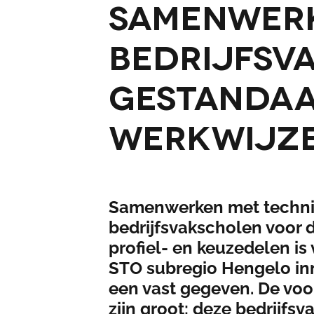
Samenwerk
bedrijfsv
gestandaa
werkwijz
Samenwerken met techn
bedrijfsvakscholen voor 
profiel- en keuzedelen is
STO subregio Hengelo in
een vast gegeven. De vo
zijn groot: deze bedrijfs