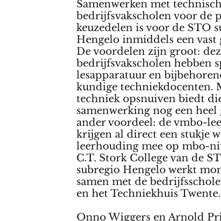
Samenwerken met technisc
bedrijfsvakscholen voor de p
keuzedelen is voor de STO s
Hengelo inmiddels een vast 
De voordelen zijn groot: de
bedrijfsvakscholen hebben s
lesapparatuur en bijbehore
kundige techniekdocenten. 
techniek opsnuiven biedt di
samenwerking nog een heel 
ander voordeel: de vmbo-le
krijgen al direct een stukje 
leerhouding mee op mbo-ni
C.T. Stork College van de S
subregio Hengelo werkt mo
samen met de bedrijfsscho
en het Techniekhuis Twente.
Onno Wiggers en Arnold Pri