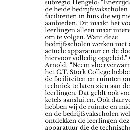
subregio Hengelo: “Enerzij
de beide bedrijfsvakscholen
faciliteiten in huis die wij n
aanbieden. Dit maakt het vo
leerlingen alleen maar inter
om te volgen. Want deze
bedrijfsscholen werken met 
actuele apparatuur en de do
hiervoor volledig opgeleid.
Arnold: “Neem vloerverwar
het C.T. Stork College hebbe
de faciliteiten en ruimten o
techniek te laten zien aan de
leerlingen. Dat geldt ook vo
ketels aansluiten. Ook daarv
hebben wij de ruimte en mid
en de bedrijfsvakscholen wel
ontdekken de leerlingen dez
apparatuur die de technisch