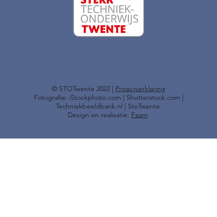
​© STOTwente 2022 |
Privacyverklaring
Fotografie: iStockphoto.com | Shutterstock.com |
Techniekbeeldbank.nl | StoTwente
Design en realisatie:
Faam