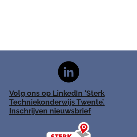
Volg ons op LinkedIn ‘Sterk
Techniekonderwijs Twente’.
Inschrijven nieuwsbrief