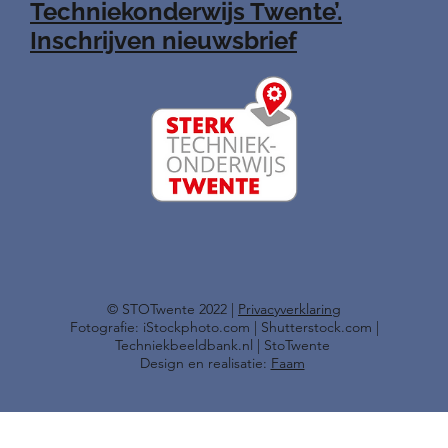
Techniekonderwijs Twente’.
Inschrijven nieuwsbrief
​© STOTwente 2022 |
Privacyverklaring
Fotografie: iStockphoto.com | Shutterstock.com |
Techniekbeeldbank.nl | StoTwente
Design en realisatie:
Faam