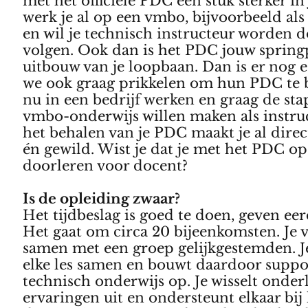
met het officiële PDC een stuk sterker in
werk je al op een vmbo, bijvoorbeeld als
en wil je technisch instructeur worden d
volgen. Ook dan is het PDC jouw spring
uitbouw van je loopbaan. Dan is er nog 
we ook graag prikkelen om hun PDC te b
nu in een bedrijf werken en graag de sta
vmbo-onderwijs willen maken als instruc
het behalen van je PDC maakt je al direc
én gewild. Wist je dat je met het PDC o
doorleren voor docent?
Is de opleiding zwaar?
Het tijdbeslag is goed te doen, geven ee
Het gaat om circa 20 bijeenkomsten. Je 
samen met een groep gelijkgestemden. Je
elke les samen en bouwt daardoor suppor
technisch onderwijs op. Je wisselt onder
ervaringen uit en ondersteunt elkaar bij