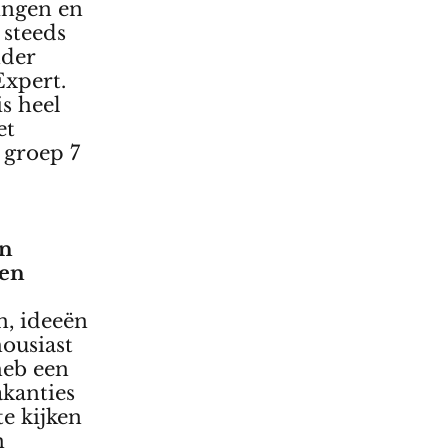
ingen en
 steeds
nder
Expert.
s heel
et
 groep 7
an
 en
n, ideeën
housiast
 heb een
akanties
e kijken
n