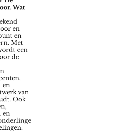
or De
oor. Wat
bekend
Goor en
kpunt en
ern. Met
 wordt een
voor de
en
centen,
n en
etwerk van
udt. Ook
en,
n en
 onderlinge
lingen.