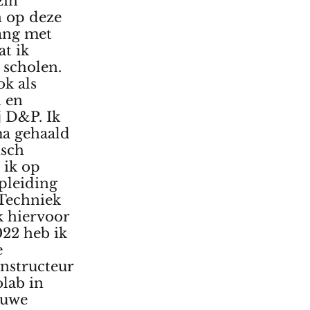
zin
n op deze
ang met
at ik
 scholen.
ok als
n en
j D&P. Ik
ma gehaald
isch
 ik op
pleiding
Techniek
k hiervoor
22 heb ik
e
nstructeur
lab in
euwe