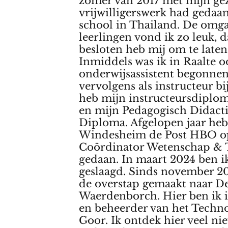
zomer van 2017 met mijn ge
vrijwilligerswerk had gedaa
school in Thailand. De omg
leerlingen vond ik zo leuk, d
besloten heb mij om te laten
Inmiddels was ik in Raalte o
onderwijsassistent begonne
vervolgens als instructeur bi
heb mijn instructeursdiplo
en mijn Pedagogisch Didact
Diploma. Afgelopen jaar heb
Windesheim de Post HBO o
Coördinator Wetenschap & 
gedaan. In maart 2024 ben i
geslaagd. Sinds november 20
de overstap gemaakt naar D
Waerdenborch. Hier ben ik i
en beheerder van het Techno
Goor. Ik ontdek hier veel ni