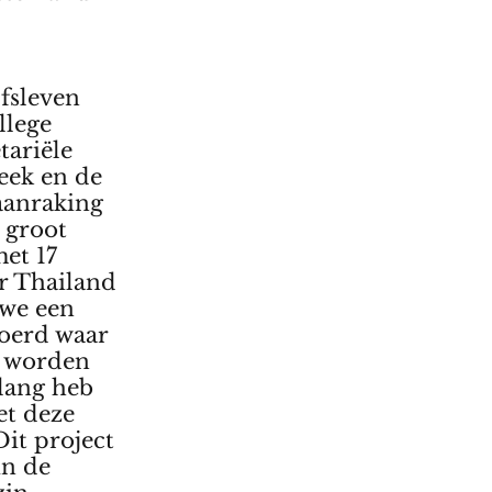
jfsleven
llege
tariële
eek en de
 aanraking
 groot
et 17
r Thailand
 we een
voerd waar
g worden
lang heb
t deze
Dit project
in de