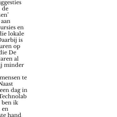
uggesties
n de
nen’
 aan
cursies en
ie lokale
aarbij is
duren op
die De
aren al
ij minder
 mensen te
Naast
 een dag in
 Technolab
n ben ik
n en
rste hand