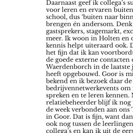
Daarnaast geef ik collega’s s
voor leren en ervaren buite
school, dus ‘buiten naar bin
brengen én andersom. Denk
gastsprekers, stagemarkt, ex
meer. Ik woon in Holten en d
kennis helpt uiteraard ook. D
het fijn dat ik kan voortbor
de goede externe contacten 
Waerdenborch in de laatste j
heeft opgebouwd. Goor is m
bekend en ik bezoek daar de
bedrijvennetwerkevents om
spreken en te leren kennen. 
relatiebeheerder blijf ik nog
de week verbonden aan ons
in Goor. Dat is fijn, want da
ook nog tussen de leerlinge
collega’s en kan ik uit de ee