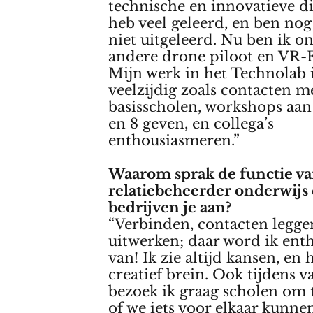
technische en innovatieve d
heb veel geleerd, en ben nog
niet uitgeleerd. Nu ben ik o
andere drone piloot en VR-
Mijn werk in het Technolab i
veelzijdig zoals contacten m
basisscholen, workshops aan
en 8 geven, en collega’s
enthousiasmeren.”
Waarom sprak de functie v
relatiebeheerder onderwijs
bedrijven je aan?
“Verbinden, contacten legge
uitwerken; daar word ik ent
van! Ik zie altijd kansen, en
creatief brein. Ook tijdens v
bezoek ik graag scholen om t
of we iets voor elkaar kunne