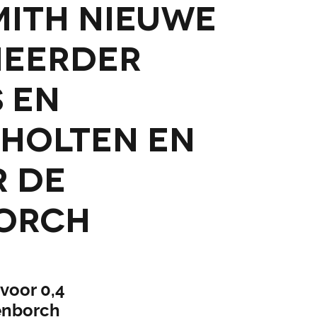
mith nieuwe
heerder
 en
 Holten en
 De
orch
voor 0,4
enborch