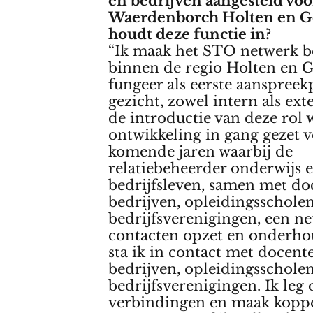
en bedrijven aangesteld vo
Waerdenborch Holten en G
houdt deze functie in?
“Ik maak het STO netwerk 
binnen de regio Holten en 
fungeer als eerste aanspree
gezicht, zowel intern als ext
de introductie van deze rol
ontwikkeling in gang gezet 
komende jaren waarbij de
relatiebeheerder onderwijs 
bedrijfsleven, samen met do
bedrijven, opleidingsschole
bedrijfsverenigingen, een n
contacten opzet en onderho
sta ik in contact met docent
bedrijven, opleidingsschole
bedrijfsverenigingen. Ik leg
verbindingen en maak koppe