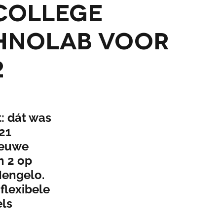
 College
hnolab voor
2
: dát was
21
ieuwe
n 2 op
 Hengelo.
flexibele
els