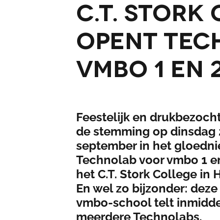
C.T. Stork
opent Tec
vmbo 1 en 
Feestelijk en drukbezocht
de stemming op dinsdag 
september in het gloedn
Technolab voor vmbo 1 e
het C.T. Stork College in
En wel zo bijzonder: deze 
vmbo-school telt inmidd
meerdere Technolabs.