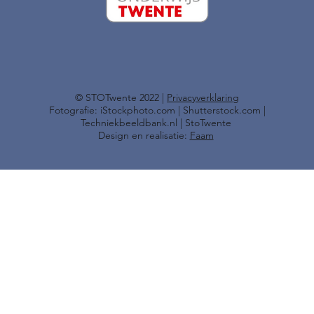
​© STOTwente 2022 |
Privacyverklaring
Fotografie: iStockphoto.com | Shutterstock.com |
Techniekbeeldbank.nl | StoTwente
Design en realisatie:
Faam