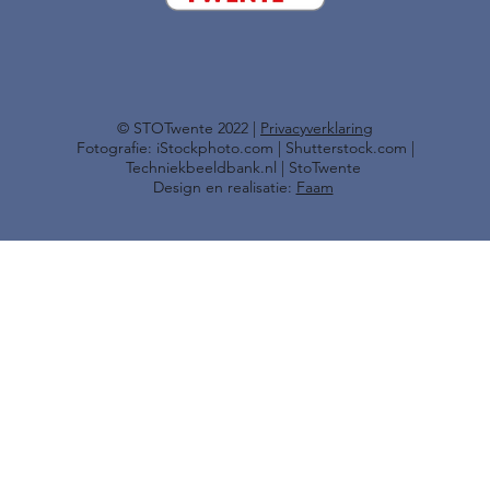
​© STOTwente 2022 |
Privacyverklaring
Fotografie: iStockphoto.com | Shutterstock.com |
Techniekbeeldbank.nl | StoTwente
Design en realisatie:
Faam