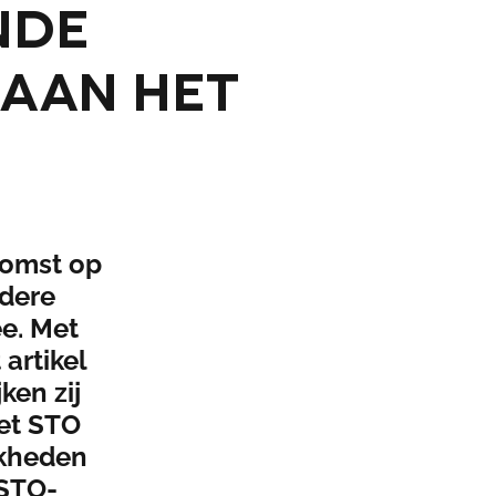
nde
 aan het
komst op
dere
ee. Met
artikel
ken zij
et STO
jkheden
 STO-