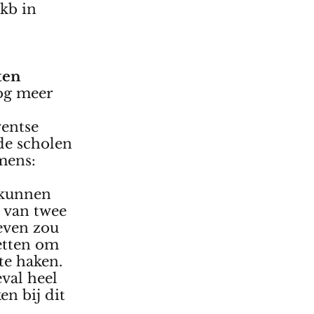
mkb in
tten
og meer
entse
de scholen
mens:
 kunnen
 van twee
even zou
etten om
 te haken.
eval heel
n bij dit