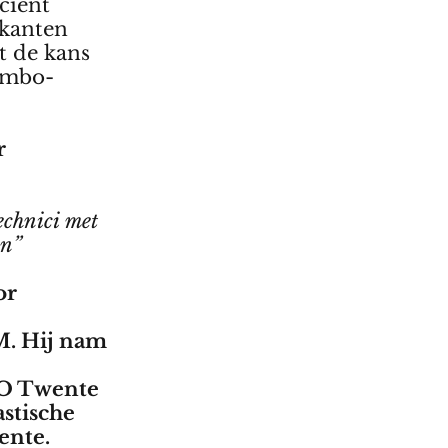
iciënt
kanten
t de kans
 vmbo-
r
technici met
an”
or
M. Hij nam
TO Twente
stische
ente.