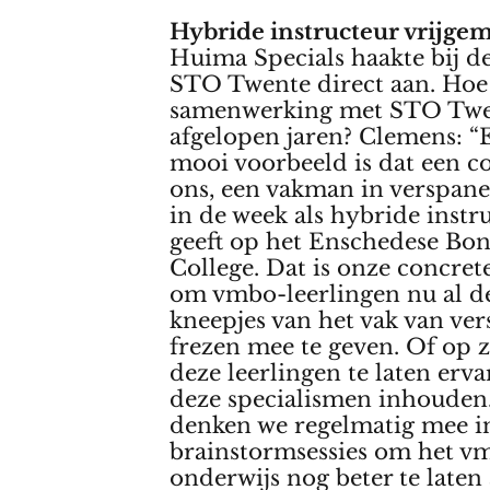
Hybride instructeur vrijge
Huima Specials haakte bij de
STO Twente direct aan. Hoe 
samenwerking met STO Twe
afgelopen jaren? Clemens: “
mooi voorbeeld is dat een co
ons, een vakman in verspane
in de week als hybride instru
geeft op het Enschedese Bon
College. Dat is onze concret
om vmbo-leerlingen nu al de
kneepjes van het vak van ve
frezen mee te geven. Of op 
deze leerlingen te laten erv
deze specialismen inhouden
denken we regelmatig mee in
brainstormsessies om het v
onderwijs nog beter te laten