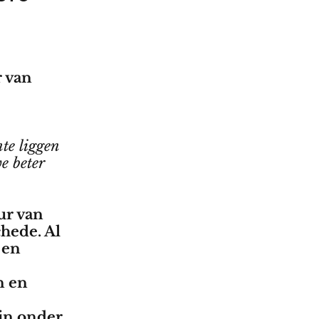
r van
te liggen
e beter
ur van
chede. Al
 en
n en
 in onder