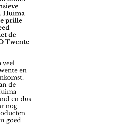
nsieve
e. Huima
e prille
eed
et de
TO Twente
 veel
Twente en
enkomst.
van de
Huima
and en dus
ar nog
roducten
en goed