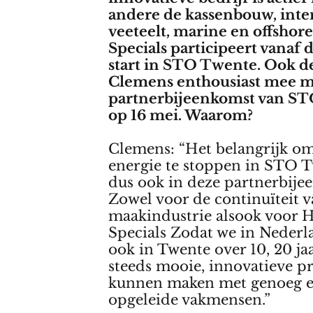
andere de kassenbouw, inte
veeteelt, marine en offshor
Specials participeert vanaf d
start in STO Twente. Ook d
Clemens enthousiast mee m
partnerbijeenkomst van S
op 16 mei. Waarom?
Clemens: “Het belangrijk om
energie te stoppen in STO 
dus ook in deze partnerbije
Zowel voor de continuïteit 
maakindustrie alsook voor 
Specials Zodat we in Nederl
ook in Twente over 10, 20 ja
steeds mooie, innovatieve p
kunnen maken met genoeg 
opgeleide vakmensen.”