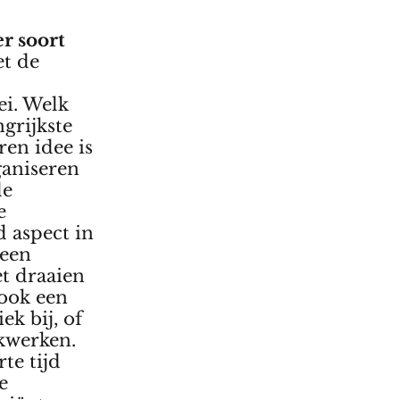
r soort
t de
ei. Welk
ngrijkste
ren idee is
ganiseren
de
e
d aspect in
 een
et draaien
 ook een
ek bij, of
kwerken.
te tijd
e