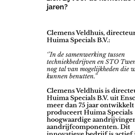
jaren?
Clemens Veldhuis, directeu
Huima Specials B.V.:
‘’In de samenwerking tussen
techniekbedrijven en STO Twen
nog tal van mogelijkheden die w
kunnen benutten.”
Clemens Veldhuis is directe
Huima Specials B.V. uit Ens
meer dan 75 jaar ontwikkelt
produceert Huima Specials
hoogwaardige aandrijvinge
aandrijfcomponenten. Dit
innovatieve bedrijf is actief