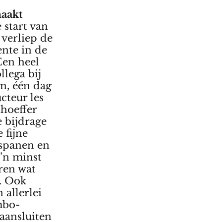
maakt
 start van
verliep de
nte in de
Een heel
llega bij
n, één dag
cteur les
hoeffer
e bijdrage
 fijne
rspanen en
z’n minst
aren wat
. Ook
 allerlei
mbo-
 aansluiten