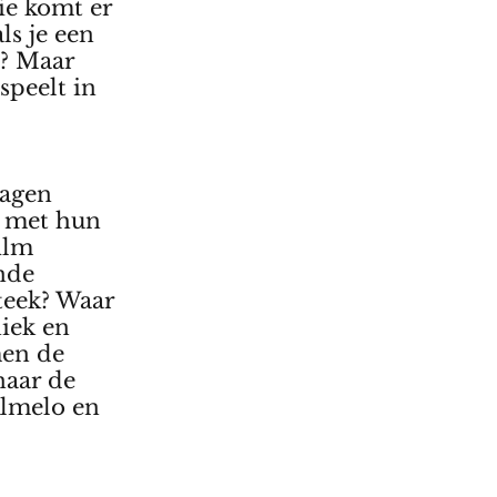
ie komt er
ls je een
t? Maar
speelt in
dagen
n met hun
ilm
nde
teek? Waar
iek en
en de
naar de
Almelo en