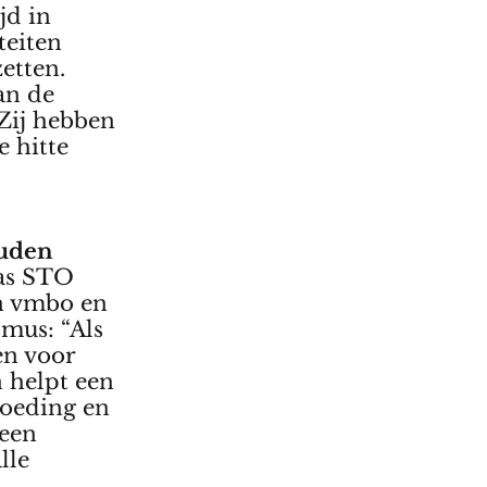
jd in
teiten
etten.
an de
Zij hebben
e hitte
ouden
as STO
n vmbo en
smus: “Als
en voor
n helpt een
voeding en
 een
lle
s