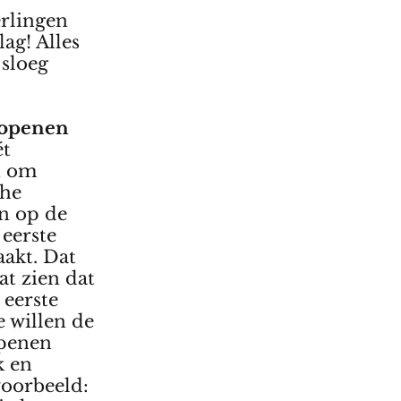
erlingen
lag! Alles
 sloeg
n openen
ét
n om
che
en op de
 eerste
akt. Dat
at zien dat
 eerste
e willen de
openen
k en
voorbeeld: