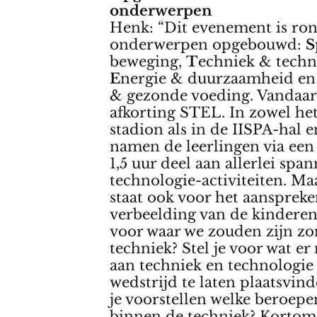
onderwerpen
Henk: “Dit evenement is ro
onderwerpen opgebouwd:
S
beweging,
T
echniek & techn
E
nergie & duurzaamheid e
& gezonde voeding. Vandaar
afkorting STEL. In zowel he
stadion als in de IISPA-hal 
namen de leerlingen via een
1,5 uur deel aan allerlei spa
technologie-activiteiten. M
staat ook voor het aansprek
verbeelding van de kinderen:
voor waar we zouden zijn z
techniek? Stel je voor wat er
aan techniek en technologi
wedstrijd te laten plaatsvind
je voorstellen welke beroepen
binnen de techniek? Kortom