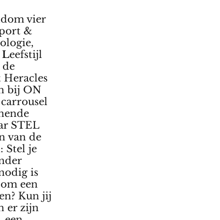
ndom vier
port &
ologie,
n
L
eefstijl
 de
t Heracles
en bij ON
 carrousel
nnende
aar STEL
en van de
 Stel je
onder
 nodig is
e om een
en? Kun jij
 er zijn
, een