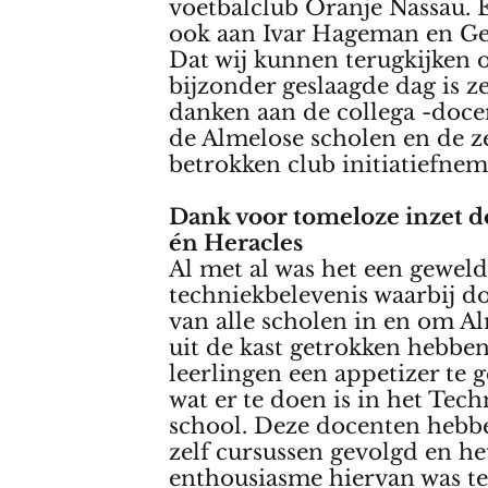
voetbalclub Oranje Nassau. 
ook aan Ivar Hageman en Ge
Dat wij kunnen terugkijken 
bijzonder geslaagde dag is z
danken aan de collega -doce
de Almelose scholen en de z
betrokken club initiatiefnem
Dank voor tomeloze inzet 
én Heracles
Al met al was het een geweld
techniekbelevenis waarbij d
van alle scholen in en om Al
uit de kast getrokken hebbe
leerlingen een appetizer te 
wat er te doen is in het Tec
school. Deze docenten hebbe
zelf cursussen gevolgd en he
enthousiasme hiervan was te