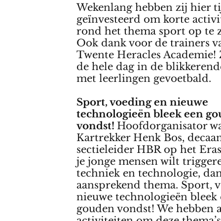
Wekenlang hebben zij hier ti
geïnvesteerd om korte activi
rond het thema sport op te z
Ook dank voor de trainers v
Twente Heracles Academie! 
de hele dag in de blikkerend
met leerlingen gevoetbald.
Sport, voeding en nieuwe
technologieën bleek een g
vondst!
Hoofdorganisator w
Kartrekker Henk Bos, decaa
sectieleider HBR op het Era
je jonge mensen wilt trigger
techniek en technologie, da
aansprekend thema. Sport, 
nieuwe technologieën bleek
gouden vondst! We hebben a
activiteiten om deze thema’