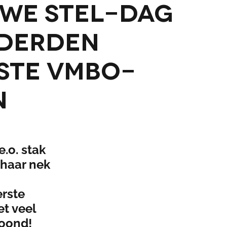
we STEL-dag
nderden
ste vmbo-
n
.o. stak
 haar nek
erste
t veel
loond!