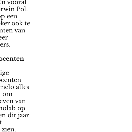
En vooral
rwin Pol.
op een
eker ook te
nten van
eer
ers.
docenten
ige
ocenten
melo alles
n om
geven van
hnolab op
n dit jaar
t
 zien.