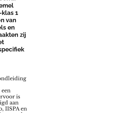
hemel
klas 1
on van
els en
akten zij
et
specifiek
ondleiding
 een
rvoor is
igd aan
o, IISPA en