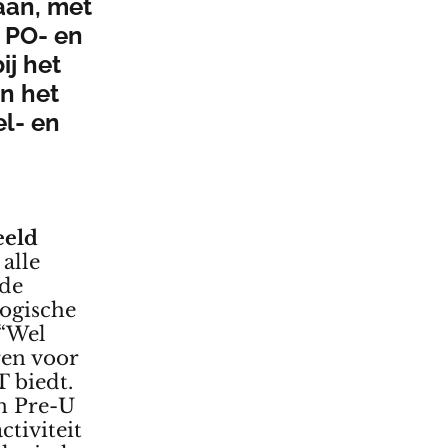
 aan, met
 PO- en
ij het
n het
el- en
beeld
alle
 de
logische
 “Wel
ren voor
T biedt.
n Pre-U
ctiviteit