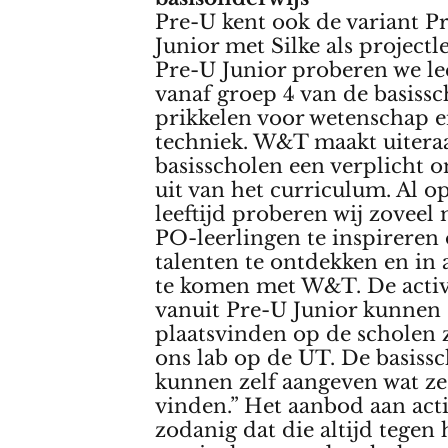
Pre-U kent ook de variant P
Junior met Silke als projectl
Pre-U Junior proberen we le
vanaf groep 4 van de basissc
prikkelen voor wetenschap 
techniek. W&T maakt uitera
basisscholen een verplicht 
uit van het curriculum. Al o
leeftijd proberen wij zoveel
PO-leerlingen te inspirere
talenten te ontdekken en in
te komen met W&T. De activ
vanuit Pre-U Junior kunnen
plaatsvinden op de scholen ze
ons lab op de UT. De basiss
kunnen zelf aangeven wat ze
vinden.” Het aanbod aan acti
zodanig dat die altijd tegen 