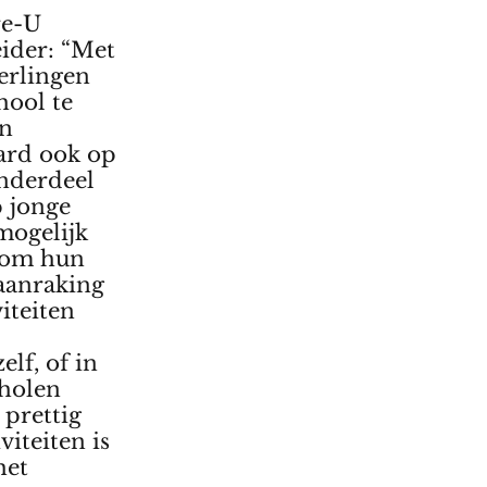
re-U
eider: “Met
erlingen
hool te
en
ard ook op
onderdeel
p jonge
 mogelijk
n om hun
 aanraking
iteiten
lf, of in
cholen
 prettig
viteiten is
het