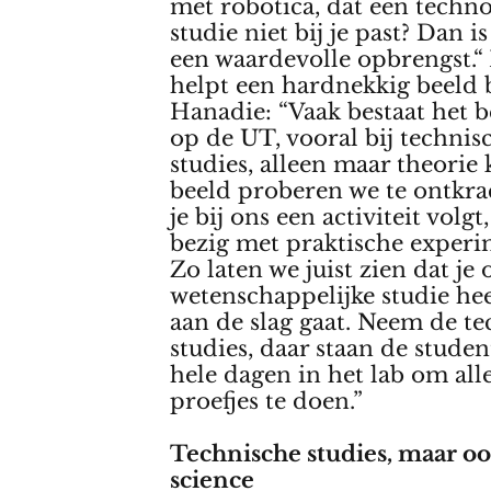
met robotica, dat een techn
studie niet bij je past? Dan i
een waardevolle opbrengst.“
helpt een hardnekkig beeld b
Hanadie: “Vaak bestaat het b
op de UT, vooral bij technis
studies, alleen maar theorie k
beeld proberen we te ontkra
je bij ons een activiteit volgt
bezig met praktische experi
Zo laten we juist zien dat je
wetenschappelijke studie he
aan de slag gaat. Neem de t
studies, daar staan de stude
hele dagen in het lab om alle
proefjes te doen.”
Technische studies, maar oo
science