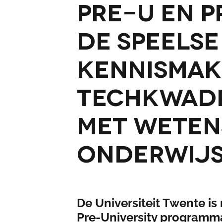
Pre-U en P
de speelse
kennismak
Techkwad
met weten
onderwij
De Universiteit Twente is
Pre-University programm