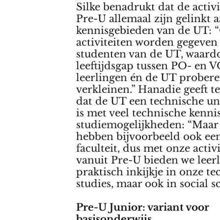
Silke benadrukt dat de activ
Pre-U allemaal zijn gelinkt 
kennisgebieden van de UT: 
activiteiten worden gegeven
studenten van de UT, waard
leeftijdsgap tussen PO- en 
leerlingen én de UT probere
verkleinen.” Hanadie geeft t
dat de UT een technische uni
is met veel technische kenni
studiemogelijkheden: “Maar
hebben bijvoorbeeld ook e
faculteit, dus met onze activ
vanuit Pre-U bieden we leer
praktisch inkijkje in onze t
studies, maar ook in social sc
Pre-U Junior: variant voor
basisonderwijs