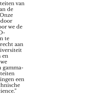
iteiten van
aan de
“Onze
 door
oor we de
VO-
n te
erecht aan
versiteit
s en
 we
en gamma-
iteiten
lingen een
echnische
ience.”