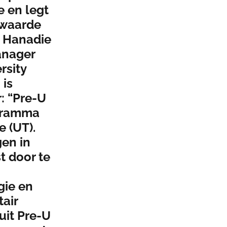
 en legt
 waarde
. Hanadie
anager
rsity
 is
r: “Pre-U
ogramma
e (UT).
gen in
t door te
gie en
tair
uit Pre-U