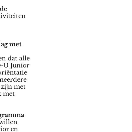
 de
iviteiten
n
lag met
n dat alle
e-U Junior
riëntatie
k meerdere
 zijn met
k met
rogramma
willen
ior en