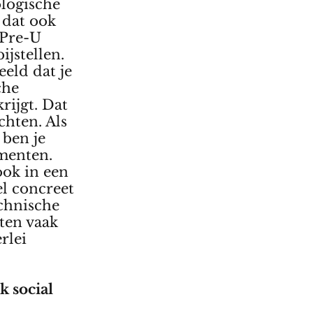
ologische
s dat ook
Pre-U
ijstellen.
eeld dat je
che
rijgt. Dat
chten. Als
, ben je
menten.
 ook in een
el concreet
echnische
nten vaak
rlei
k social