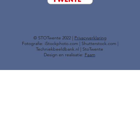
​© STOTwente 2022 |
Privacyverklaring
Fotografie: iStockphoto.com | Shutterstock.com |
Techniekbeeldbank.nl | StoTwente
Design en realisatie:
Faam