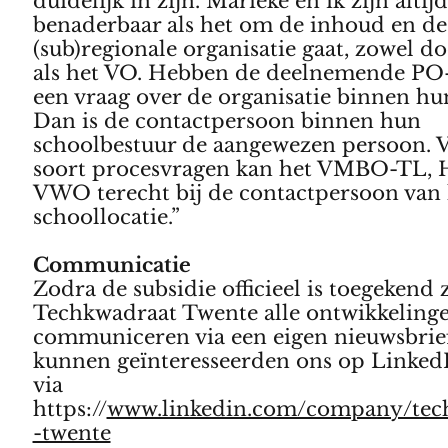
duidelijk in zijn. Marieke en ik zijn altijd
benaderbaar als het om de inhoud en de
(sub)regionale organisatie gaat, zowel d
als het VO. Hebben de deelnemende PO
een vraag over de organisatie binnen hu
Dan is de contactpersoon binnen hun
schoolbestuur de aangewezen persoon. V
soort procesvragen kan het VMBO-TL,
VWO terecht bij de contactpersoon van
schoollocatie.”
Communicatie
Zodra de subsidie officieel is toegekend 
Techkwadraat Twente alle ontwikkeling
communiceren via een eigen nieuwsbrief
kunnen geïnteresseerden ons op Linked
via
https://
www.linkedin.com/company/tec
-twente