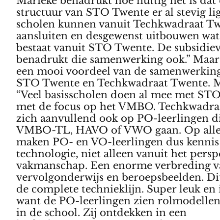
Marieke benadrukt hoe nuttig het is dat
structuur van STO Twente er al stevig lig
scholen kunnen vanuit Techkwadraat T
aansluiten en desgewenst uitbouwen wat 
bestaat vanuit STO Twente. De subsidiev
benadrukt die samenwerking ook.” Maar 
een mooi voordeel van de samenwerking
STO Twente en Techkwadraat Twente. M
“Veel basisscholen doen al mee met ST
met de focus op het VMBO. Techkwadraa
zich aanvullend ook op PO-leerlingen di
VMBO-TL, HAVO of VWO gaan. Op alle
maken PO- en VO-leerlingen dus kennis
technologie, niet alleen vanuit het persp
vakmanschap. Een enorme verbreding v
vervolgonderwijs en beroepsbeelden. Dit
de complete technieklijn. Super leuk en 
want de PO-leerlingen zien rolmodellen
in de school. Zij ontdekken in een