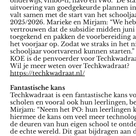
onderwijs, vmbo-tl, havo en vwo.” De sta
uitvoering van goedgekeurde plannen in 
valt samen met de start van het schoolja
2025/2026. Marieke en Mirjam: “We heb
vertrouwen dat de subsidie midden juni
toegekend en pakken de voorbereiding al
het voorjaar op. Zodat we straks in het 
schooljaar voortvarend kunnen starten.”
KOE is de penvoerder voor Techkwadraa
Wil je meer weten over Techkwadraat?
https://techkwadraat.nl/
Fantastische kans
Techkwadraat is een fantastische kans vo
scholen en vooral ook hun leerlingen, b
Mirjam: “Neem het PO: hun leerlingen k
hiermee de kans om veel meer technolog
de deuren van hun eigen school te ontde
de echte wereld. Dit gaat bijdragen aan 