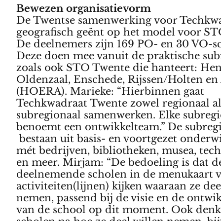
Bewezen organisatievorm
De Twentse samenwerking voor Techkwa
geografisch geënt op het model voor S
De deelnemers zijn 169 PO- en 30 VO-s
Deze doen mee vanuit de praktische sub
zoals ook STO Twente die hanteert: Hen
Oldenzaal, Enschede, Rijssen/Holten en
(HOERA). Marieke: “Hierbinnen gaat
Techkwadraat Twente zowel regionaal al
subregionaal samenwerken. Elke subregi
benoemt een ontwikkelteam.” De subregi
bestaan uit basis- en voortgezet onderw
mét bedrijven, bibliotheken, musea, te
en meer. Mirjam: “De bedoeling is dat d
deelnemende scholen in de menukaart 
activiteiten(lijnen) kijken waaraan ze dee
nemen, passend bij de visie en de ontwi
van de school op dit moment. Ook denk