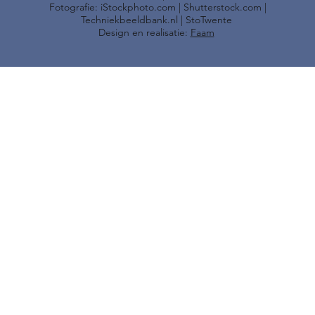
Fotografie: iStockphoto.com | Shutterstock.com |
Techniekbeeldbank.nl | StoTwente
Design en realisatie:
Faam