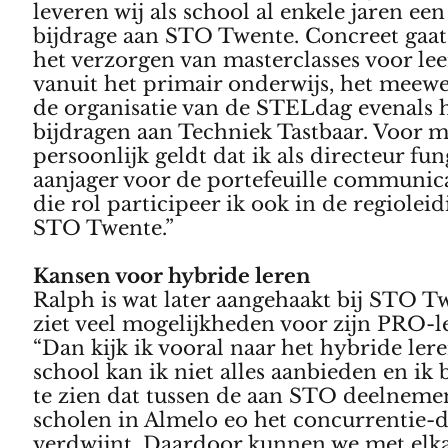
leveren wij als school al enkele jaren een
bijdrage aan STO Twente. Concreet gaa
het verzorgen van masterclasses voor le
vanuit het primair onderwijs, het meew
de organisatie van de STELdag evenals h
bijdragen aan Techniek Tastbaar. Voor m
persoonlijk geldt dat ik als directeur fun
aanjager voor de portefeuille communica
die rol participeer ik ook in de regiolei
STO Twente.”
Kansen voor hybride leren
Ralph is wat later aangehaakt bij STO T
ziet veel mogelijkheden voor zijn PRO-l
“Dan kijk ik vooral naar het hybride lere
school kan ik niet alles aanbieden en ik 
te zien dat tussen de aan STO deelnem
scholen in Almelo eo het concurrentie-
verdwijnt. Daardoor kunnen we met elka