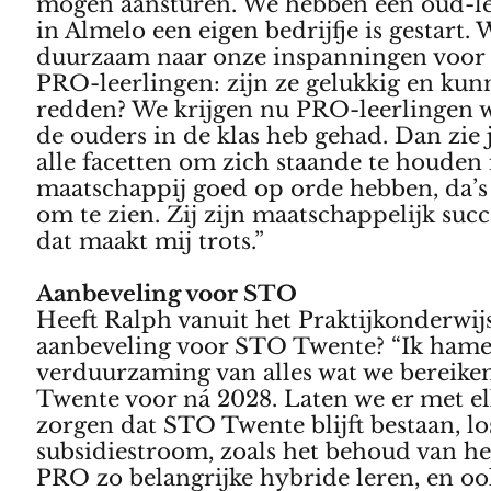
mogen aansturen. We hebben een oud-le
in Almelo een eigen bedrijfje is gestart. 
duurzaam naar onze inspanningen voor
PRO-leerlingen: zijn ze gelukkig en kunn
redden? We krijgen nu PRO-leerlingen 
de ouders in de klas heb gehad. Dan zie j
alle facetten om zich staande te houden 
maatschappij goed op orde hebben, da’s
om te zien. Zij zijn maatschappelijk suc
dat maakt mij trots.”
Aanbeveling voor STO
Heeft Ralph vanuit het Praktijkonderwij
aanbeveling voor STO Twente? “Ik hame
verduurzaming van alles wat we bereik
Twente voor ná 2028. Laten we er met el
zorgen dat STO Twente blijft bestaan, lo
subsidiestroom, zoals het behoud van he
PRO zo belangrijke hybride leren, en o