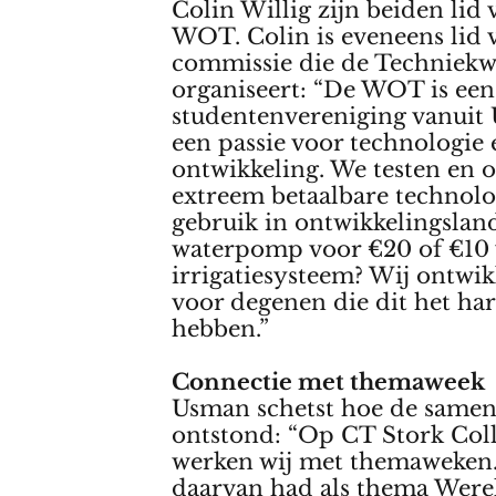
Colin Willig zijn beiden lid 
WOT. Colin is eveneens lid 
commissie die de Techniek
organiseert: “De WOT is een
studentenvereniging vanuit
een passie voor technologie 
ontwikkeling. We testen en
extreem betaalbare technolo
gebruik in ontwikkelingslan
waterpomp voor €20 of €10 
irrigatiesysteem? Wij ontwik
voor degenen die dit het ha
hebben.”
Connectie met themaweek
Usman schetst hoe de same
ontstond: “Op CT Stork Col
werken wij met themaweken
daarvan had als thema Were