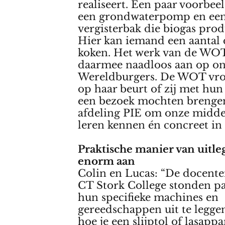
realiseert. Een paar voorbeel
een grondwaterpomp en ee
vergisterbak die biogas prod
Hier kan iemand een aantal
koken. Het werk van de WOT
daarmee naadloos aan op o
Wereldburgers. De WOT vro
op haar beurt of zij met hun
een bezoek mochten brenge
afdeling PIE om onze midde
leren kennen én concreet in t
Praktische manier van uitle
enorm aan
Colin en Lucas: “De docente
CT Stork College stonden p
hun specifieke machines en
gereedschappen uit te leggen
hoe je een slijptol of lasappa