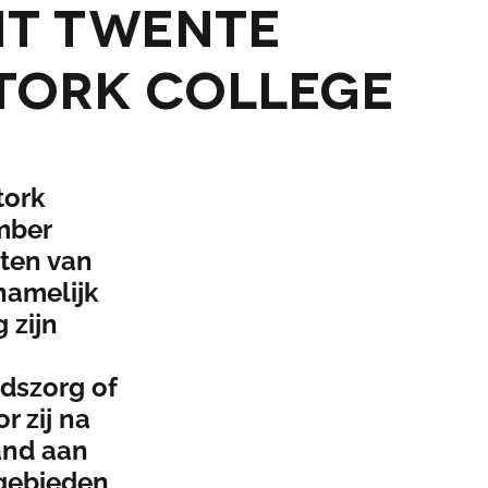
it Twente
Stork College
tork
mber
nten van
namelijk
 zijn
dszorg of
 zij na
and aan
 gebieden