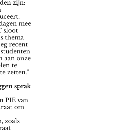
den zijn:
n
uceert.
 dagen mee
 sloot
ns thema
eg recent
 studenten
n aan onze
len te
e zetten.”
ggen sprak
n PIE van
araat om
, zoals
raat