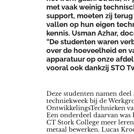
met vaak weinig technis
support, moeten zij teru
vallen op hun eigen tech
kennis. Usman Azhar, doc
“De studenten waren ver
over de hoeveelheid en va
apparatuur op onze afdel
vooral ook dankzij STO T
Deze studenten namen deel 
techniekweek bij de Werkgr
OntwikkelingsTechnieken va
Een onderdeel daarvan was 
CT Stork College meer leren
metaal bewerken. Lucas Kro