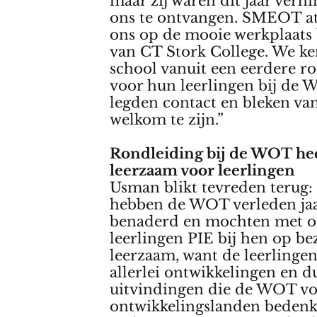
maar zij waren dit jaar ver
ons te ontvangen. SMEOT a
ons op de mooie werkplaats 
van CT Stork College. We k
school vanuit een eerdere r
voor hun leerlingen bij de
legden contact en bleken va
welkom te zijn.”
Rondleiding bij de WOT he
leerzaam voor leerlingen
Usman blikt tevreden terug:
hebben de WOT verleden ja
benaderd en mochten met 
leerlingen PIE bij hen op be
leerzaam, want de leerlinge
allerlei ontwikkelingen en 
uitvindingen die de WOT v
ontwikkelingslanden bedenk