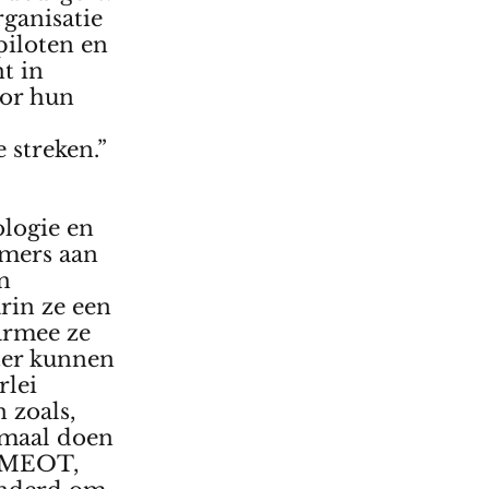
rganisatie
iloten en
t in
oor hun
 streken.”
ologie en
emers aan
n
rin ze een
armee ze
ter kunnen
rlei
 zoals,
rmaal doen
 SMEOT,