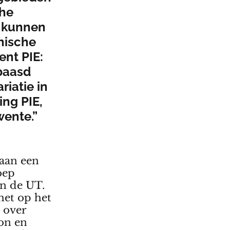
che
g kunnen
nische
ent PIE:
baasd
riatie in
ing PIE,
wente.”
aan een
oep
n de UT.
het op het
 over
on en