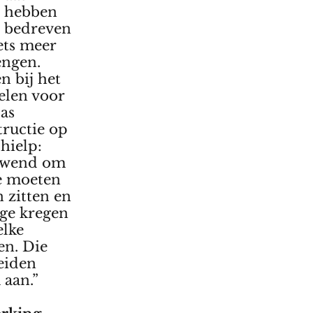
E hebben
l bedreven
ts meer
engen.
n bij het
elen voor
as
ructie op
hielp:
gewend om
ze moeten
n zitten en
ege kregen
elke
en. Die
eiden
 aan.”