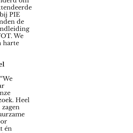
hinderd om
ttendeerde
bij PIE
enden de
ondleiding
 WOT. We
n harte
el
 “We
ar
onze
zoek. Heel
n zagen
duurzame
oor
t én