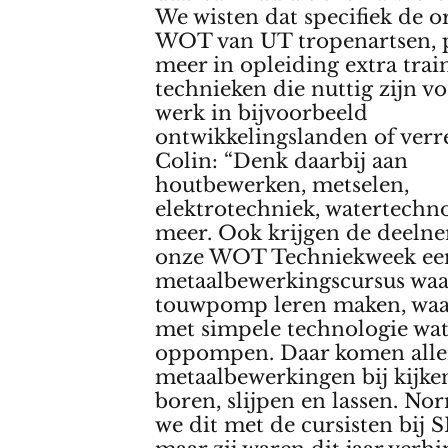
We wisten dat specifiek de o
WOT van UT tropenartsen, p
meer in opleiding extra train
technieken die nuttig zijn v
werk in bijvoorbeeld
ontwikkelingslanden of verre
Colin: “Denk daarbij aan
houtbewerken, metselen,
elektrotechniek, watertechn
meer. Ook krijgen de deeln
onze WOT Techniekweek ee
metaalbewerkingscursus waa
touwpomp leren maken, wa
met simpele technologie wa
oppompen. Daar komen alle
metaalbewerkingen bij kijken
boren, slijpen en lassen. No
we dit met de cursisten bij