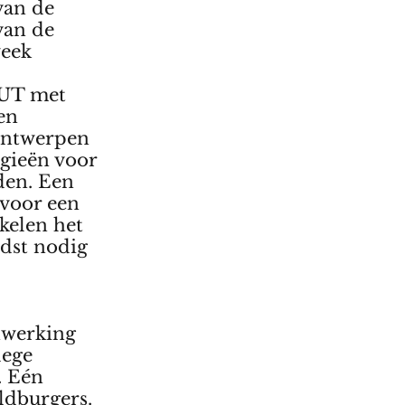
van de
van de
week
 UT met
en
 ontwerpen
gieën voor
den. Een
voor een
kelen het
rdst nodig
nwerking
lege
. Eén
ldburgers.