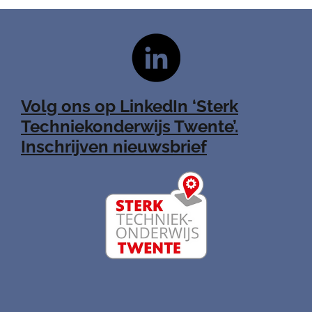
Volg ons op LinkedIn ‘Sterk
Techniekonderwijs Twente’.
Inschrijven nieuwsbrief