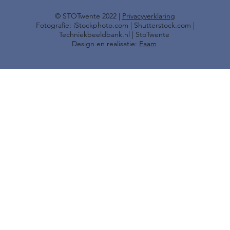
​© STOTwente 2022 |
Privacyverklaring
Fotografie: iStockphoto.com | Shutterstock.com |
Techniekbeeldbank.nl | StoTwente
Design en realisatie:
Faam