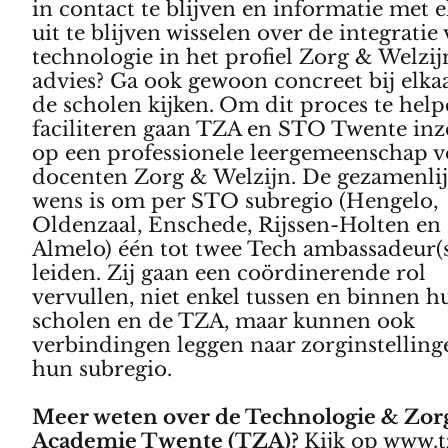
in contact te blijven en informatie met e
uit te blijven wisselen over de integratie
technologie in het profiel Zorg & Welzij
advies? Ga ook gewoon concreet bij elka
de scholen kijken.
Om dit proces te hel
faciliteren gaan
TZA en STO Twente inz
op een professionele leergemeenschap v
docenten Zorg & Welzijn. De gezamenli
wens is om per STO subregio (Hengelo,
Oldenzaal, Enschede, Rijssen-Holten en
Almelo) één tot twee Tech ambassadeur(s
leiden. Zij gaan een coördinerende rol
vervullen, niet enkel tussen en binnen h
scholen en de TZA, maar kunnen ook
verbindingen leggen naar zorginstelling
hun subregio.
Meer weten over de Technologie & Zor
Academie Twente (TZA)?
Kijk op
www.t