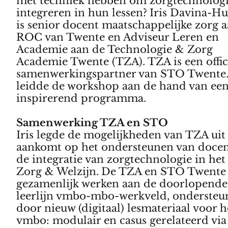
met techniek hebben om zorgtechnologi
integreren in hun lessen?
Iris Davina-H
is senior docent maatschappelijke zorg 
ROC van Twente en Adviseur Leren en
Academie aan de Technologie & Zorg
Academie Twente (TZA). TZA is een offic
samenwerkingspartner van STO Twente. 
leidde de workshop aan de hand van ee
inspirerend programma.
Samenwerking TZA en STO
Iris legde de mogelijkheden van TZA uit 
aankomt op het ondersteunen van docen
de integratie van zorgtechnologie in het 
Zorg & Welzijn.
De TZA en STO Twente
gezamenlijk werken aan de doorlopende
leerlijn vmbo-mbo-werkveld, ondersteu
door nieuw (digitaal) lesmateriaal voor h
vmbo: modulair en casus gerelateerd via