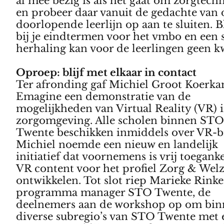
al mee bezig is als het gaat om zorgtech
en probeer daar vanuit de gedachte van 
doorlopende leerlijn op aan te sluiten. Bl
bij je eindtermen voor het vmbo en een 
herhaling kan voor de leerlingen geen k
Oproep: blijf met elkaar in contact
Ter afronding gaf Michiel Groot Koerk
Emagine een demonstratie van de
mogelijkheden van Virtual Reality (VR) 
zorgomgeving. Alle scholen binnen ST
Twente beschikken inmiddels over VR-br
Michiel noemde een nieuw en landelijk
initiatief dat voornemens is vrij toeganke
VR content voor het profiel Zorg & Welz
ontwikkelen.
Tot slot riep Marieke Rinke
programma manager STO Twente, de
deelnemers aan de workshop op om bin
diverse subregio’s van STO Twente met 