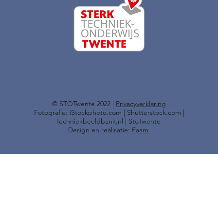
​© STOTwente 2022 |
Privacyverklaring
Fotografie: iStockphoto.com | Shutterstock.com |
Techniekbeeldbank.nl | StoTwente
Design en realisatie:
Faam